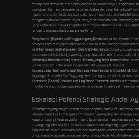
manajemen
database
, dan arsitek jaringan berkaliber tinggi. Pengelola
lingkungan bermain yang seratus persen bebas dari cacat teknis (
bug-free
)
rujukan utama dan tolok ukur keandalan sistem operasional di industri hibur
mengamankan privasi komunikasi, riwayat pencapaian profil, serta integritas 
yang serba cepat, metrik Kecepatan kami manifestasikan melalui penyebaran 
rendering aksi yang terjadi secara
real-time
.
Pengalaman (Experience) Pengguna yang Revolusioner dan Imersif:
Desain 
navigasi. Kami menyajikan perjalanan visual beresolusi tinggi dengan int
Keahlian (Expertise) Rekayasa IT dan Arsitektur Jaringan:
Didukung oleh tim 
data, menjamin eksekusi
gameplay
yang didasarkan murni pada rasionalitas
Otoritas (Authoritativeness) Industri Hiburan yang Tidak Terbantahkan:
Meneta
utama bagi komunitas analis independen dan
gamer
elit nasional.
Kepercayaan (Trustworthiness) Berbasis Integritas dan Enkripsi Mutlak:
Melin
lingkungan kompetisi
Fair Play
yang steril dari segala bentuk eksploitasi ekst
Kecepatan (Speed) Eksekusi Anti-Lag Tanpa Toleransi Latensi:
Memanfaatkan
memberikan keuntungan operasional yang sangat krusial saat melakukan m
Eskalasi Potensi Strategis Anda: A
Konvergensi yang sangat kohesif antara adaptasi infrastruktur teknologi in
interaktif masa kini. Ini merupakan momentum paling ideal dan strategis ba
kompromi, serta integritas platform yang teruji telah kami siapkan secar
merangsang intelektualitas ini, dan saksikan secara langsung bagaimana 
lagi justifikasi teknis untuk menunda partisipasi Anda, karena sistem kami s
untuk mengukir sejarah pencapaian skor tertinggi Anda. Ambil tindakan proa