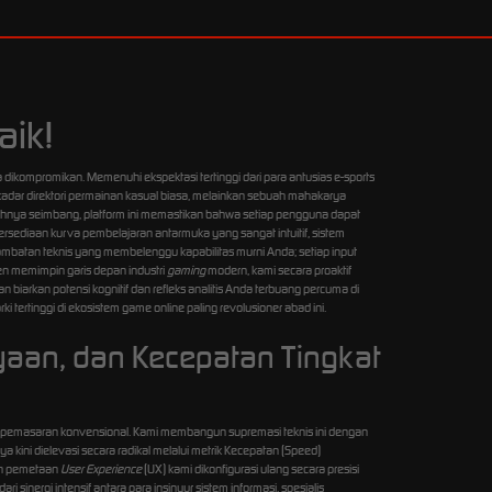
aik!
isa dikompromikan. Memenuhi ekspektasi tertinggi dari para antusias e-sports
sekadar direktori permainan kasual biasa, melainkan sebuah mahakarya
uhnya seimbang, platform ini memastikan bahwa setiap pengguna dapat
ediaan kurva pembelajaran antarmuka yang sangat intuitif, sistem
gi hambatan teknis yang membelenggu kapabilitas murni Anda; setiap input
ten memimpin garis depan industri
gaming
modern, kami secara proaktif
n biarkan potensi kognitif dan refleks analitis Anda terbuang percuma di
 tertinggi di ekosistem game online paling revolusioner abad ini.
ayaan, dan Kecepatan Tingkat
gi pemasaran konvensional. Kami membangun supremasi teknis ini dengan
 kini dielevasi secara radikal melalui metrik Kecepatan (Speed)
an pemetaan
User Experience
(UX) kami dikonfigurasi ulang secara presisi
 sinergi intensif antara para insinyur sistem informasi, spesialis