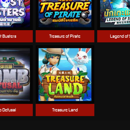
t Busters
Treasure of Pirate
Lagend of 
 Defusal
Treasure Land