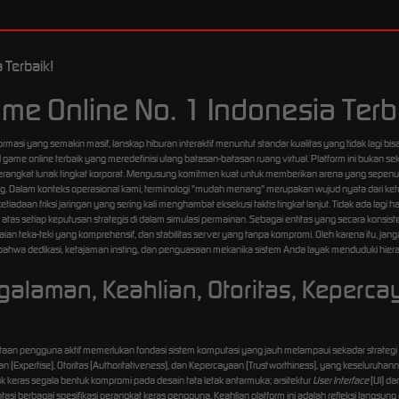
 Terbaik!
me Online No. 1 Indonesia Terb
informasi yang semakin masif, lanskap hiburan interaktif menuntut standar kualitas yang tidak lagi b
l game online terbaik yang meredefinisi ulang batasan-batasan ruang virtual. Platform ini bukan 
 perangkat lunak tingkat korporat. Mengusung komitmen kuat untuk memberikan arena yang sepen
alam konteks operasional kami, terminologi "mudah menang" merupakan wujud nyata dari keters
ketiadaan friksi jaringan yang sering kali menghambat eksekusi taktis tingkat lanjut. Tidak ada la
tas setiap keputusan strategis di dalam simulasi permainan. Sebagai entitas yang secara konsis
an teka-teki yang komprehensif, dan stabilitas server yang tanpa kompromi. Oleh karena itu, janga
n bahwa dedikasi, ketajaman insting, dan penguasaan mekanika sistem Anda layak menduduki hierarki
galaman, Keahlian, Otoritas, Keperc
jutaan pengguna aktif memerlukan fondasi sistem komputasi yang jauh melampaui sekadar strate
Expertise), Otoritas (Authoritativeness), dan Kepercayaan (Trustworthiness), yang keseluruhannya
olak keras segala bentuk kompromi pada desain tata letak antarmuka; arsitektur
User Interface
(UI) d
i berbagai spesifikasi perangkat keras pengguna. Keahlian platform ini adalah refleksi langsung dari