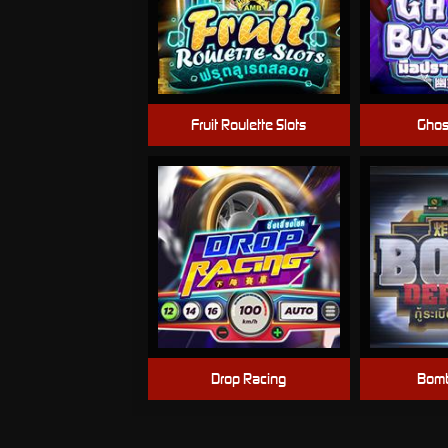
Fruit Roulette Slots
Ghos
Drop Racing
Bomb