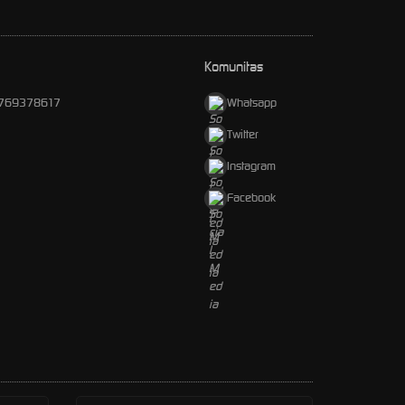
Komunitas
769378617
Whatsapp
Twitter
Instagram
Facebook