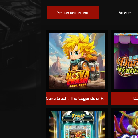
Semua permainan
Arcade
Nova Crash : The Legends of Power
Da