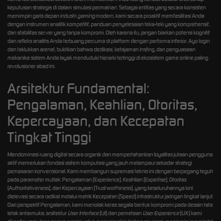
keputusan strategis di dalam simulasi permainan. Sebagai entitas yang secara konsisten
memimpin garis depan industri
gaming
modern, kami secara proaktif memfasilitasi Anda
dengan instrumen analitik kompetitif, panduan penyelesaian teka-teki yang komprehensif,
dan stabilitas server yang tanpa kompromi. Oleh karena itu, jangan biarkan potensi kognitif
dan refleks analitis Anda terbuang percuma di platform dengan performa inferior. Ayo login
dan taklukkan arena!, buktikan bahwa dedikasi, ketajaman insting, dan penguasaan
mekanika sistem Anda layak menduduki hierarki tertinggi di ekosistem game online paling
revolusioner abad ini.
Arsitektur Fundamental:
Pengalaman, Keahlian, Otoritas,
Kepercayaan, dan Kecepatan
Tingkat Tinggi
Mendominasi ruang digital secara organik dan mempertahankan loyalitas jutaan pengguna
aktif memerlukan fondasi sistem komputasi yang jauh melampaui sekadar strategi
pemasaran konvensional. Kami membangun supremasi teknis ini dengan berpegang teguh
pada parameter mutlak: Pengalaman (Experience), Keahlian (Expertise), Otoritas
(Authoritativeness), dan Kepercayaan (Trustworthiness), yang keseluruhannya kini
dielevasi secara radikal melalui metrik Kecepatan (Speed) infrastruktur jaringan tingkat lanjut.
Dari perspektif Pengalaman, kami menolak keras segala bentuk kompromi pada desain tata
letak antarmuka; arsitektur
User Interface
(UI) dan pemetaan
User Experience
(UX) kami