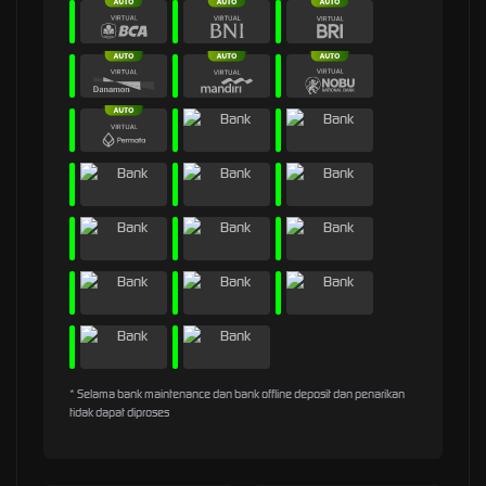
* Selama bank maintenance dan bank offline deposit dan penarikan
tidak dapat diproses