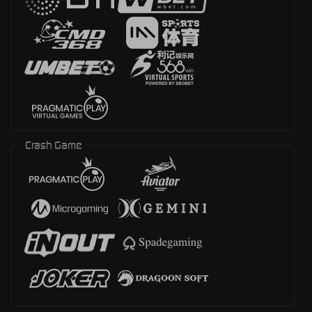
Crash Game