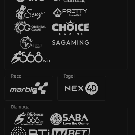
Race
Togel
Olahraga