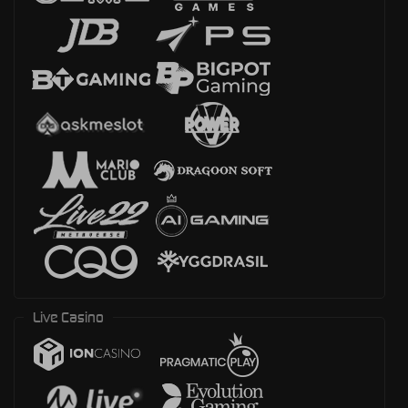
Live Casino