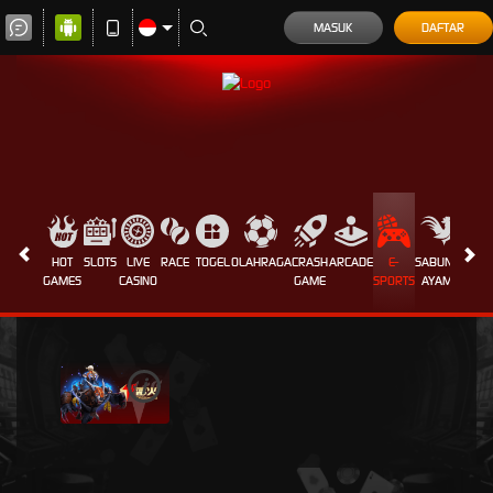
MASUK
DAFTAR
HOT
SLOTS
LIVE
RACE
TOGEL
OLAHRAGA
CRASH
ARCADE
E-
SABUNG
PROM
GAMES
CASINO
GAME
SPORTS
AYAM
i