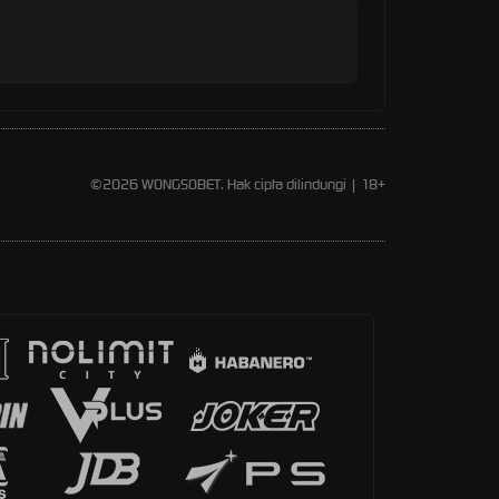
©2026 WONGSOBET. Hak cipta dilindungi | 18+