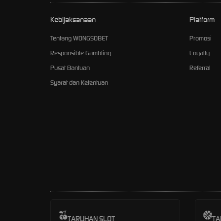
Kebijaksanaan
Platform
Tentang WONGSOBET
Promosi
Responsible Gambling
Loyalty
Pusat Bantuan
Referral
Syarat dan Ketentuan
TARUHAN SLOT
TA