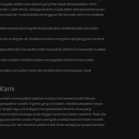
epercayaan adalah aset absolut yang tidak dapat dinegosiasikan. Kami
nden. Lebih dari itu, sebagai penentu krusial dalam skenario pertempuran
ra-responsif, mereduksi latensi hingga ke titik terendah demi memfasilitasi
tikan bahwa fokus kognitif Anda tidak akan terdistraksi oleh kerumitan
imasi
routing
server. Dedikasi teknis ini mengeliminasi gangguan transmisi
onalitas dan inovasi fitur telah menjadikan platform ini parameter kualitas
 siber berlapis. Verifikasi sistem menegaskan komitmen kami pada
asi waktu pemuatan instan dan konektivitas transmisi super cepat
 Kami
telah menempatkan platform ini di puncak hierarki industri hiburan
 pengolahan analitik
in-game
yang mendalam, stabilitas ekosistem tanpa
. Jangan ragu untuk segera mengeksplorasi dimensi virtual yang
 serta refleks strategis Anda hingga menembus batas maksimal. Tidak ada
gi para pemikir cerdas. Papan peringkat prestisius kami kini telah menanti
ngan percaya diri, dan amankan posisi mutlak Anda sebagai penguasa dominan