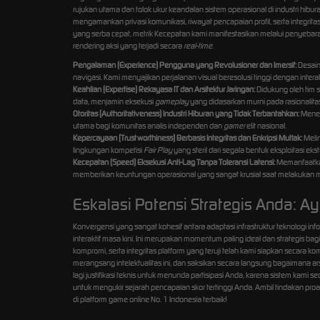
rujukan utama dan tolok ukur keandalan sistem operasional di industri hibur
mengamankan privasi komunikasi, riwayat pencapaian profil, serta integritas 
yang serba cepat, metrik Kecepatan kami manifestasikan melalui penyebaran 
rendering aksi yang terjadi secara
real-time
.
Pengalaman (Experience) Pengguna yang Revolusioner dan Imersif:
Desain 
navigasi. Kami menyajikan perjalanan visual beresolusi tinggi dengan int
Keahlian (Expertise) Rekayasa IT dan Arsitektur Jaringan:
Didukung oleh tim 
data, menjamin eksekusi
gameplay
yang didasarkan murni pada rasionalitas
Otoritas (Authoritativeness) Industri Hiburan yang Tidak Terbantahkan:
Meneta
utama bagi komunitas analis independen dan
gamer
elit nasional.
Kepercayaan (Trustworthiness) Berbasis Integritas dan Enkripsi Mutlak:
Melin
lingkungan kompetisi
Fair Play
yang steril dari segala bentuk eksploitasi ekst
Kecepatan (Speed) Eksekusi Anti-Lag Tanpa Toleransi Latensi:
Memanfaatkan
memberikan keuntungan operasional yang sangat krusial saat melakukan m
Eskalasi Potensi Strategis Anda: A
Konvergensi yang sangat kohesif antara adaptasi infrastruktur teknologi in
interaktif masa kini. Ini merupakan momentum paling ideal dan strategis ba
kompromi, serta integritas platform yang teruji telah kami siapkan secar
merangsang intelektualitas ini, dan saksikan secara langsung bagaimana 
lagi justifikasi teknis untuk menunda partisipasi Anda, karena sistem kami s
untuk mengukir sejarah pencapaian skor tertinggi Anda. Ambil tindakan proa
di platform game online No. 1 Indonesia terbaik!