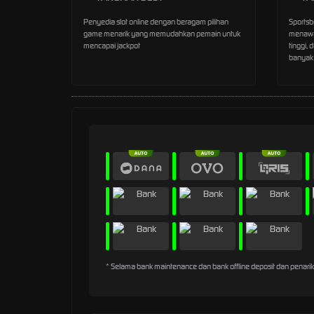
Penyedia slot online dengan beragam pilihan
Sportsb
game menarik yang memudahkan pemain untuk
menawar
mencapai jackpot
tinggi,
banyak 
* Selama bank maintenance dan bank offline deposit dan penarik