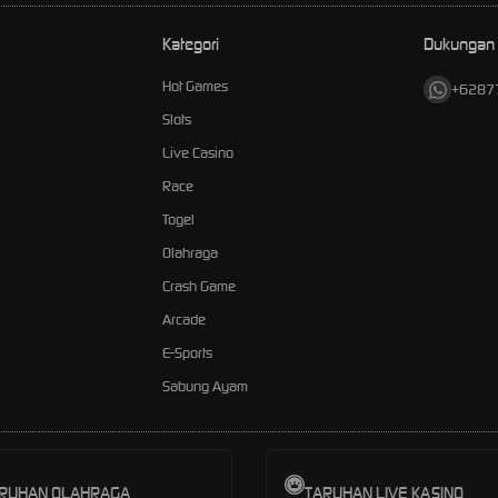
Kategori
Dukungan
Hot Games
+6287
Slots
Live Casino
Race
Togel
Olahraga
Crash Game
Arcade
E-Sports
Sabung Ayam
RUHAN OLAHRAGA
TARUHAN LIVE KASINO