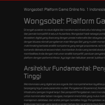
Wongsobet: Platform Game Online No. 1 Indonesia
Wongsobet: Platform Ga
Di tengah pusaran revolusi digital dan transformasi infrastruktur teknologi 
dan pemain kompetitif di seluruh Nusantara, Wongsobet hadir sebagai porta
ekosistem digital yang dirancang dengan presisi matematis dan rekayasa
dengan leluasa nikmati pengalaman main Wongso Bet yang mudah menang. D
matchmaking
berbasis analitik kompetensi yang sangat proporsional, serta 
komando dieksekusi secara instan, memberikan Anda ruang kendali absolut a
memfasilitasi Anda dengan instrumen analitik kompetitif, panduan penyelesai
platform dengan performa inferior. Ayo login dan taklukkan arena!, buktika
Arsitektur Fundamental: Pen
Tinggi
Mendominasi ruang digital secara organik dan mempertahankan loyalitas 
berpegang teguh pada parameter mutlak: Pengalaman (Experience), Keahlian (
infrastruktur jaringan tingkat lanjut. Dari perspektif Pengalaman, kami men
untuk meminimalisir beban navigasi, menjamin imersi total yang mulus melintas
manajemen
database
, dan arsitek jaringan berkaliber tinggi. Pengelola
lingkungan bermain yang seratus persen bebas dari cacat teknis (
bug-free
)