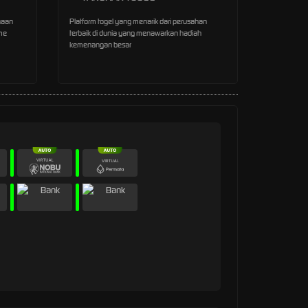
haan
Platform togel yang menarik dari perusahan
ame
terbaik di dunia yang menawarkan hadiah
kemenangan besar