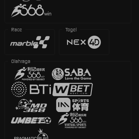
Race
Togel
Olahraga