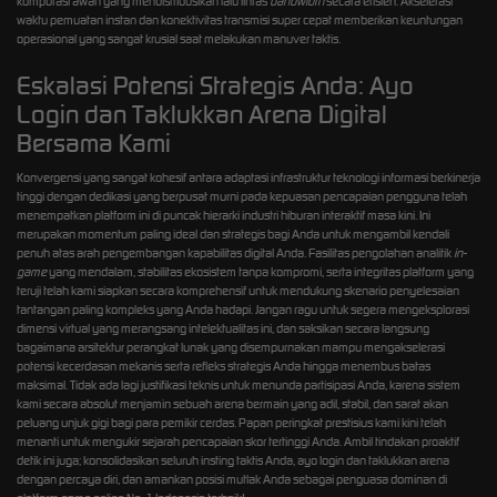
komputasi awan yang mendistribusikan lalu lintas
bandwidth
secara efisien. Akselerasi
waktu pemuatan instan dan konektivitas transmisi super cepat memberikan keuntungan
operasional yang sangat krusial saat melakukan manuver taktis.
Eskalasi Potensi Strategis Anda: Ayo
Login dan Taklukkan Arena Digital
Bersama Kami
Konvergensi yang sangat kohesif antara adaptasi infrastruktur teknologi informasi berkinerja
tinggi dengan dedikasi yang berpusat murni pada kepuasan pencapaian pengguna telah
menempatkan platform ini di puncak hierarki industri hiburan interaktif masa kini. Ini
merupakan momentum paling ideal dan strategis bagi Anda untuk mengambil kendali
penuh atas arah pengembangan kapabilitas digital Anda. Fasilitas pengolahan analitik
in-
game
yang mendalam, stabilitas ekosistem tanpa kompromi, serta integritas platform yang
teruji telah kami siapkan secara komprehensif untuk mendukung skenario penyelesaian
tantangan paling kompleks yang Anda hadapi. Jangan ragu untuk segera mengeksplorasi
dimensi virtual yang merangsang intelektualitas ini, dan saksikan secara langsung
bagaimana arsitektur perangkat lunak yang disempurnakan mampu mengakselerasi
potensi kecerdasan mekanis serta refleks strategis Anda hingga menembus batas
maksimal. Tidak ada lagi justifikasi teknis untuk menunda partisipasi Anda, karena sistem
kami secara absolut menjamin sebuah arena bermain yang adil, stabil, dan sarat akan
peluang unjuk gigi bagi para pemikir cerdas. Papan peringkat prestisius kami kini telah
menanti untuk mengukir sejarah pencapaian skor tertinggi Anda. Ambil tindakan proaktif
detik ini juga; konsolidasikan seluruh insting taktis Anda, ayo login dan taklukkan arena
dengan percaya diri, dan amankan posisi mutlak Anda sebagai penguasa dominan di