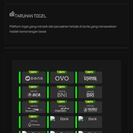
TARUHAN TOGEL
Platform togel yang menarik dari perusahan terbaik di dunia yang menawarkan
hadiah kemenangan besar