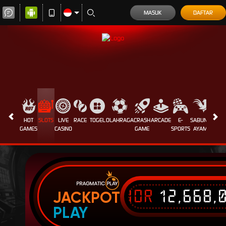
MASUK
DAFTAR
HOT
SLOTS
LIVE
RACE
TOGEL
OLAHRAGA
CRASH
ARCADE
E-
SABUNG
PROM
GAMES
CASINO
GAME
SPORTS
AYAM
IDR
12,668,
JACKPOT
PLAY