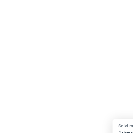
Selvi m
Selamat