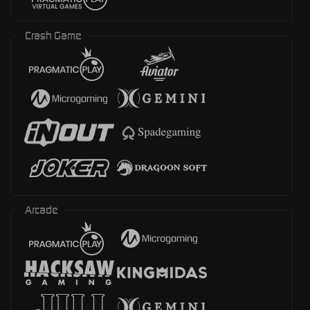
Crash Game
Arcade