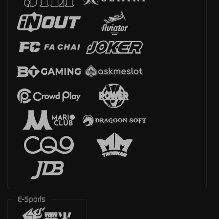
E-Sports