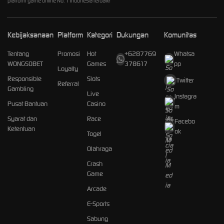
platform game online No. 1 Indonesia terbaik!
Kebijaksanaan
Platform
Kategori
Dukungan
Komunitas
Tentang
Promosi
Hot
+6287769
Whatsa
WONGSOBET
Games
378617
pp
Loyalty
Responsible
Slots
Twitter
Referral
Gambling
Live
Instagra
Pusat Bantuan
Casino
m
Syarat dan
Race
Facebo
Ketentuan
ok
Togel
Olahraga
Crash
Game
Arcade
E-Sports
Sabung