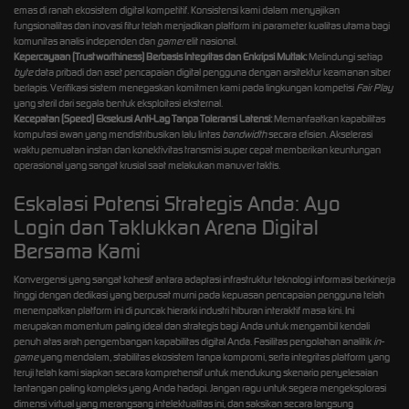
emas di ranah ekosistem digital kompetitif. Konsistensi kami dalam menyajikan
fungsionalitas dan inovasi fitur telah menjadikan platform ini parameter kualitas utama bagi
komunitas analis independen dan
gamer
elit nasional.
Kepercayaan (Trustworthiness) Berbasis Integritas dan Enkripsi Mutlak:
Melindungi setiap
byte
data pribadi dan aset pencapaian digital pengguna dengan arsitektur keamanan siber
berlapis. Verifikasi sistem menegaskan komitmen kami pada lingkungan kompetisi
Fair Play
yang steril dari segala bentuk eksploitasi eksternal.
Kecepatan (Speed) Eksekusi Anti-Lag Tanpa Toleransi Latensi:
Memanfaatkan kapabilitas
komputasi awan yang mendistribusikan lalu lintas
bandwidth
secara efisien. Akselerasi
waktu pemuatan instan dan konektivitas transmisi super cepat memberikan keuntungan
operasional yang sangat krusial saat melakukan manuver taktis.
Eskalasi Potensi Strategis Anda: Ayo
Login dan Taklukkan Arena Digital
Bersama Kami
Konvergensi yang sangat kohesif antara adaptasi infrastruktur teknologi informasi berkinerja
tinggi dengan dedikasi yang berpusat murni pada kepuasan pencapaian pengguna telah
menempatkan platform ini di puncak hierarki industri hiburan interaktif masa kini. Ini
merupakan momentum paling ideal dan strategis bagi Anda untuk mengambil kendali
penuh atas arah pengembangan kapabilitas digital Anda. Fasilitas pengolahan analitik
in-
game
yang mendalam, stabilitas ekosistem tanpa kompromi, serta integritas platform yang
teruji telah kami siapkan secara komprehensif untuk mendukung skenario penyelesaian
tantangan paling kompleks yang Anda hadapi. Jangan ragu untuk segera mengeksplorasi
dimensi virtual yang merangsang intelektualitas ini, dan saksikan secara langsung