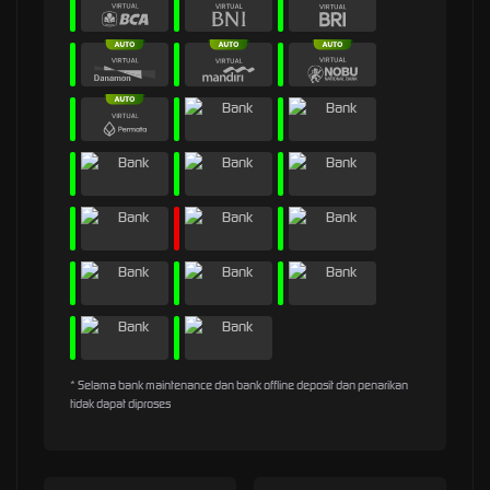
* Selama bank maintenance dan bank offline deposit dan penarikan
tidak dapat diproses