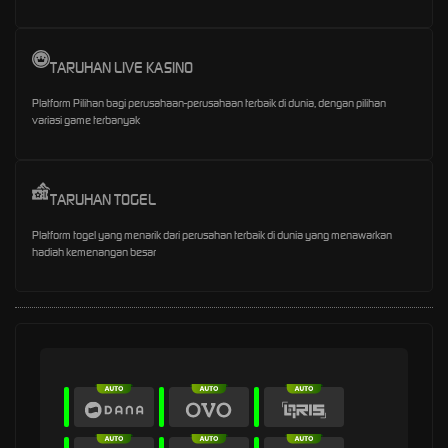
TARUHAN LIVE KASINO
Platform Pilihan bagi perusahaan-perusahaan terbaik di dunia, dengan pilihan
variasi game terbanyak
TARUHAN TOGEL
Platform togel yang menarik dari perusahan terbaik di dunia yang menawarkan
hadiah kemenangan besar