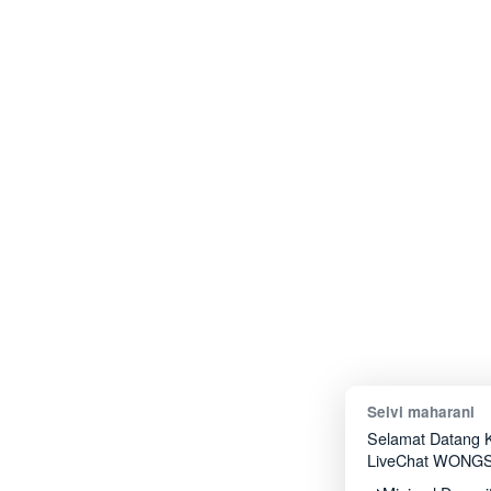
Selvi maharani
Selamat Datang K
LiveChat WONGS