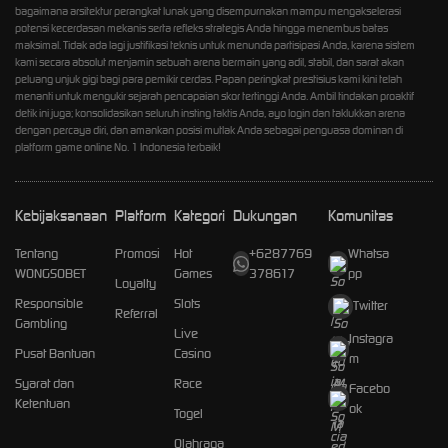
bagaimana arsitektur perangkat lunak yang disempurnakan mampu mengakselerasi
potensi kecerdasan mekanis serta refleks strategis Anda hingga menembus batas
maksimal. Tidak ada lagi justifikasi teknis untuk menunda partisipasi Anda, karena sistem
kami secara absolut menjamin sebuah arena bermain yang adil, stabil, dan sarat akan
peluang unjuk gigi bagi para pemikir cerdas. Papan peringkat prestisius kami kini telah
menanti untuk mengukir sejarah pencapaian skor tertinggi Anda. Ambil tindakan proaktif
detik ini juga; konsolidasikan seluruh insting taktis Anda, ayo login dan taklukkan arena
dengan percaya diri, dan amankan posisi mutlak Anda sebagai penguasa dominan di
platform game online No. 1 Indonesia terbaik!
Kebijaksanaan
Platform
Kategori
Dukungan
Komunitas
Tentang
Promosi
Hot
+6287769
Whatsa
WONGSOBET
Games
378617
pp
Loyalty
Responsible
Slots
Twitter
Referral
Gambling
Live
Instagra
Pusat Bantuan
Casino
m
Syarat dan
Race
Facebo
Ketentuan
ok
Togel
Olahraga