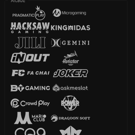
Arcade