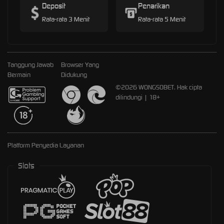
Deposit
Penarikan
Rata-rata 3 Menit
Rata-rata 5 Menit
Tanggung Jawab
Browser Yang
Bermain
Didukung
©2026 WONGSOBET. Hak cipta
dilindungi | 18+
Platform Penyedia Layanan
Slots