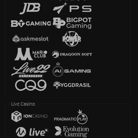
Live Casino