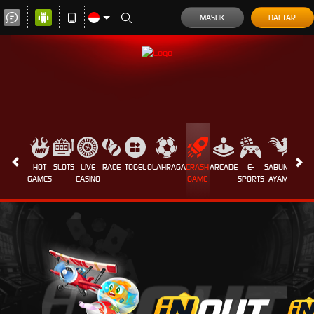
MASUK
DAFTAR
HOT
SLOTS
LIVE
RACE
TOGEL
OLAHRAGA
CRASH
ARCADE
E-
SABUNG
PROM
GAMES
CASINO
GAME
SPORTS
AYAM