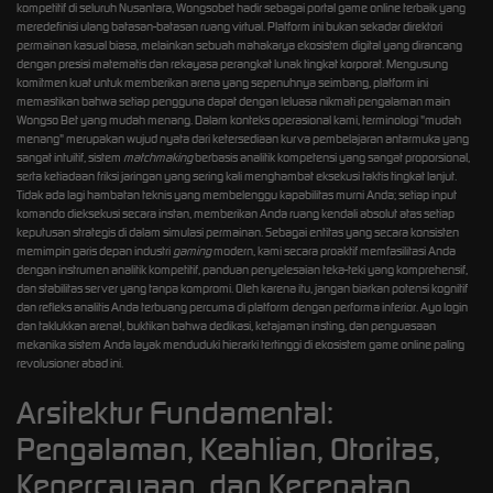
kompetitif di seluruh Nusantara, Wongsobet hadir sebagai portal game online terbaik yang
meredefinisi ulang batasan-batasan ruang virtual. Platform ini bukan sekadar direktori
permainan kasual biasa, melainkan sebuah mahakarya ekosistem digital yang dirancang
dengan presisi matematis dan rekayasa perangkat lunak tingkat korporat. Mengusung
komitmen kuat untuk memberikan arena yang sepenuhnya seimbang, platform ini
memastikan bahwa setiap pengguna dapat dengan leluasa nikmati pengalaman main
Wongso Bet yang mudah menang. Dalam konteks operasional kami, terminologi "mudah
menang" merupakan wujud nyata dari ketersediaan kurva pembelajaran antarmuka yang
sangat intuitif, sistem
matchmaking
berbasis analitik kompetensi yang sangat proporsional,
serta ketiadaan friksi jaringan yang sering kali menghambat eksekusi taktis tingkat lanjut.
Tidak ada lagi hambatan teknis yang membelenggu kapabilitas murni Anda; setiap input
komando dieksekusi secara instan, memberikan Anda ruang kendali absolut atas setiap
keputusan strategis di dalam simulasi permainan. Sebagai entitas yang secara konsisten
memimpin garis depan industri
gaming
modern, kami secara proaktif memfasilitasi Anda
dengan instrumen analitik kompetitif, panduan penyelesaian teka-teki yang komprehensif,
dan stabilitas server yang tanpa kompromi. Oleh karena itu, jangan biarkan potensi kognitif
dan refleks analitis Anda terbuang percuma di platform dengan performa inferior. Ayo login
dan taklukkan arena!, buktikan bahwa dedikasi, ketajaman insting, dan penguasaan
mekanika sistem Anda layak menduduki hierarki tertinggi di ekosistem game online paling
revolusioner abad ini.
Arsitektur Fundamental:
Pengalaman, Keahlian, Otoritas,
Kepercayaan, dan Kecepatan