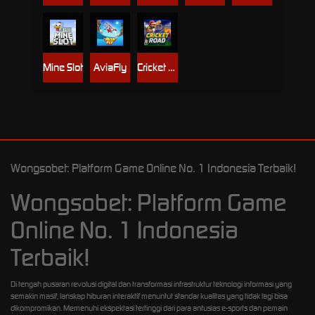
Mine Slot
AviaFly
Cricket Road
Wongsobet: Platform Game Online No. 1 Indonesia Terbaik!
Wongsobet: Platform Game
Online No. 1 Indonesia
Terbaik!
Di tengah pusaran revolusi digital dan transformasi infrastruktur teknologi informasi yang
semakin masif, lanskap hiburan interaktif menuntut standar kualitas yang tidak lagi bisa
dikompromikan. Memenuhi ekspektasi tertinggi dari para antusias e-sports dan pemain