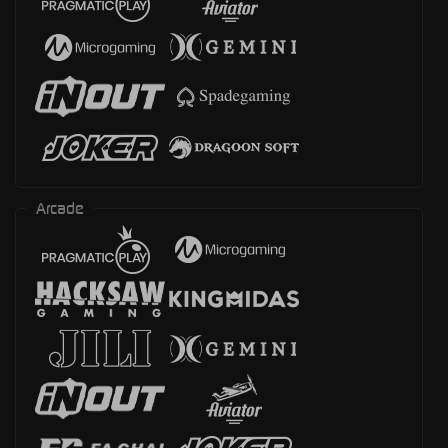
Arcade