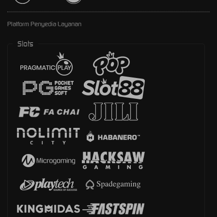
Platform Penyedia Layanan
Slots