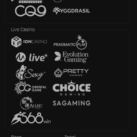
Live Casino