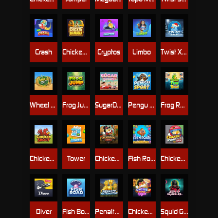
Crash
Chicken Banana
Cryptos
Limbo
Twist X-mas
Wheel Out
Frog Jump
SugarDaddy
Pengu Sport
Frog Road
Chicken Shoot
Tower
Chicken Road Gold
Fish Road
Chicken Road Race
Diver
Fish Boom
Penalty Nations Cup
Chicken Road Vegas
Squid Gamebler