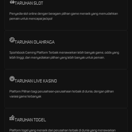
TARUHAN SLOT
Penyedia slot online dengan beragam pilihan game menarik yang memudahkan
pemain untuk mencapai jackpot
TARUHAN OLAHRAGA
Sportsbook Gaming Platform Terbaik menawarkan lebih banyak game, odds yang
lebih tinggi, dan menyediakan pilihan yang lebih banyak untuk pemain.
TARUHAN LIVE KASINO
Platform Pilihan bagi perusahaan-perusahaan terbaik di dunia, dengan pilihan
variasi game terbanyak
TARUHAN TOGEL
Platform togel yang menarik dari perusahan terbaik di dunia yang menawarkan