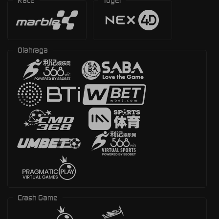
Race
Togel
Olahraga
Crash Game