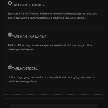
TARUHAN OLAHRAGA
Sportsbook Gaming Platform Terbaik menawarkan lebih banyak game, odds yang
lebih tinggi, dan menyediakan pilihan yang lebih banyak untuk pemain.
TARUHAN LIVE KASINO
Platform Pilihan bagi perusahaan-perusahaan terbaik di dunia, dengan pilihan
variasi game terbanyak
TARUHAN TOGEL
Platform togel yang menarik dari perusahan terbaik di dunia yang menawarkan
hadiah kemenangan besar