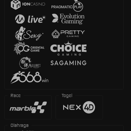
Race
Togel
Olahraga