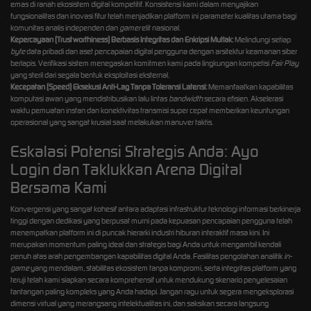
emas di ranah ekosistem digital kompetitif. Konsistensi kami dalam menyajikan
fungsionalitas dan inovasi fitur telah menjadikan platform ini parameter kualitas utama bagi
komunitas analis independen dan
gamer
elit nasional.
Kepercayaan (Trustworthiness) Berbasis Integritas dan Enkripsi Mutlak:
Melindungi setiap
byte
data pribadi dan aset pencapaian digital pengguna dengan arsitektur keamanan siber
berlapis. Verifikasi sistem menegaskan komitmen kami pada lingkungan kompetisi
Fair Play
yang steril dari segala bentuk eksploitasi eksternal.
Kecepatan (Speed) Eksekusi Anti-Lag Tanpa Toleransi Latensi:
Memanfaatkan kapabilitas
komputasi awan yang mendistribusikan lalu lintas
bandwidth
secara efisien. Akselerasi
waktu pemuatan instan dan konektivitas transmisi super cepat memberikan keuntungan
operasional yang sangat krusial saat melakukan manuver taktis.
Eskalasi Potensi Strategis Anda: Ayo
Login dan Taklukkan Arena Digital
Bersama Kami
Konvergensi yang sangat kohesif antara adaptasi infrastruktur teknologi informasi berkinerja
tinggi dengan dedikasi yang berpusat murni pada kepuasan pencapaian pengguna telah
menempatkan platform ini di puncak hierarki industri hiburan interaktif masa kini. Ini
merupakan momentum paling ideal dan strategis bagi Anda untuk mengambil kendali
penuh atas arah pengembangan kapabilitas digital Anda. Fasilitas pengolahan analitik
in-
game
yang mendalam, stabilitas ekosistem tanpa kompromi, serta integritas platform yang
teruji telah kami siapkan secara komprehensif untuk mendukung skenario penyelesaian
tantangan paling kompleks yang Anda hadapi. Jangan ragu untuk segera mengeksplorasi
dimensi virtual yang merangsang intelektualitas ini, dan saksikan secara langsung