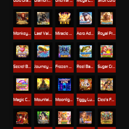
Gold Dragon
Diamond Mask
Oriental Treasures
Mega Cave
Skull Lord
Monkey King
Last Valkyrie
Miracle Ring
Aero Adventure
Royal Princess
Secret Ball
Journey to the Abyss
Frozen Blade
Reel Bass Family
Sugar Crush!
Magic Candy Factory
Mountain Spirit
Moonlight Cats
Tiggy Luck
Cleo’s Fortune