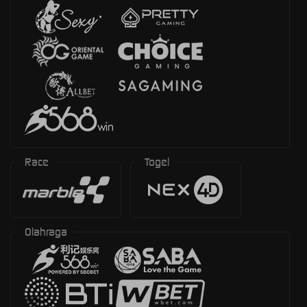
Race
Togel
Olahraga