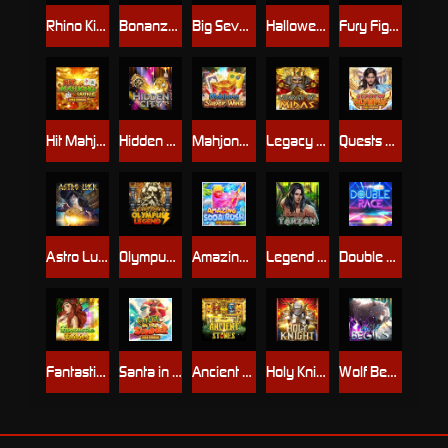
Rhino King
Bonanza Coins
Big Sevens Jackpot
Halloween Ghost
Fury Fighters
Hit Mahjong Wins
Hidden City
Mahjong Super Wins
Legacy of Midas
Quests of Olympus
Astro Luck
Olympus Legend
Amazing Soda Rush
Legend of Tarzan
Double Race
Fantastic Faries
Santa in the Summer
Ancient Stones
Holy Knight
Wolf Begins