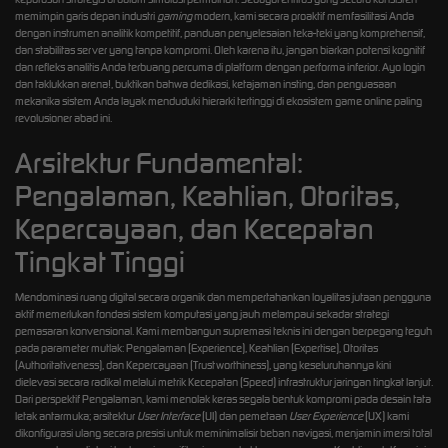
memimpin garis depan industri
gaming
modern, kami secara proaktif memfasilitasi Anda
dengan instrumen analitik kompetitif, panduan penyelesaian teka-teki yang komprehensif,
dan stabilitas server yang tanpa kompromi. Oleh karena itu, jangan biarkan potensi kognitif
dan refleks analitis Anda terbuang percuma di platform dengan performa inferior. Ayo login
dan taklukkan arena!, buktikan bahwa dedikasi, ketajaman insting, dan penguasaan
mekanika sistem Anda layak menduduki hierarki tertinggi di ekosistem game online paling
revolusioner abad ini.
Arsitektur Fundamental:
Pengalaman, Keahlian, Otoritas,
Kepercayaan, dan Kecepatan
Tingkat Tinggi
Mendominasi ruang digital secara organik dan mempertahankan loyalitas jutaan pengguna
aktif memerlukan fondasi sistem komputasi yang jauh melampaui sekadar strategi
pemasaran konvensional. Kami membangun supremasi teknis ini dengan berpegang teguh
pada parameter mutlak: Pengalaman (Experience), Keahlian (Expertise), Otoritas
(Authoritativeness), dan Kepercayaan (Trustworthiness), yang keseluruhannya kini
dielevasi secara radikal melalui metrik Kecepatan (Speed) infrastruktur jaringan tingkat lanjut.
Dari perspektif Pengalaman, kami menolak keras segala bentuk kompromi pada desain tata
letak antarmuka; arsitektur
User Interface
(UI) dan pemetaan
User Experience
(UX) kami
dikonfigurasi ulang secara presisi untuk meminimalisir beban navigasi, menjamin imersi total