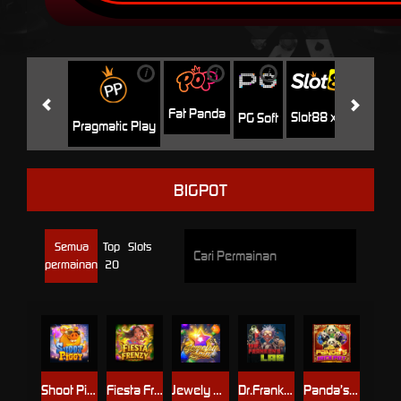
i
i
i
i
i
Facha
Fat Panda
Slot88 x PP
PG Soft
Pragmatic Play
BIGPOT
Semua
Top
Slots
permainan
20
Shoot Piggy
Fiesta Frenzy
Jewely Spin
Dr.Franken’s Lab
Panda’s Jackpot