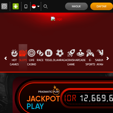
MASUK
DAFTAR
HOT
SLOTS
LIVE
RACE
TOGEL
OLAHRAGA
CRASH
ARCADE
E-
SABUNG
PROM
GAMES
CASINO
GAME
SPORTS
AYAM
IDR
12,669,
JACKPOT
PLAY