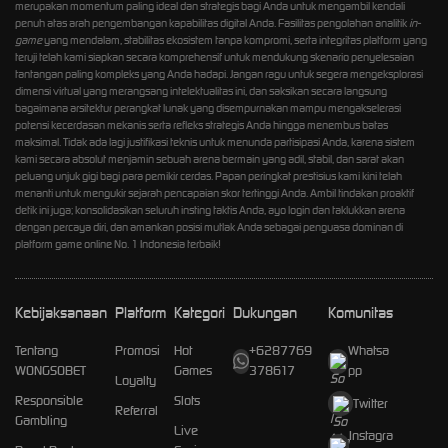
merupakan momentum paling ideal dan strategis bagi Anda untuk mengambil kendali
penuh atas arah pengembangan kapabilitas digital Anda. Fasilitas pengolahan analitik
in-
game
yang mendalam, stabilitas ekosistem tanpa kompromi, serta integritas platform yang
teruji telah kami siapkan secara komprehensif untuk mendukung skenario penyelesaian
tantangan paling kompleks yang Anda hadapi. Jangan ragu untuk segera mengeksplorasi
dimensi virtual yang merangsang intelektualitas ini, dan saksikan secara langsung
bagaimana arsitektur perangkat lunak yang disempurnakan mampu mengakselerasi
potensi kecerdasan mekanis serta refleks strategis Anda hingga menembus batas
maksimal. Tidak ada lagi justifikasi teknis untuk menunda partisipasi Anda, karena sistem
kami secara absolut menjamin sebuah arena bermain yang adil, stabil, dan sarat akan
peluang unjuk gigi bagi para pemikir cerdas. Papan peringkat prestisius kami kini telah
menanti untuk mengukir sejarah pencapaian skor tertinggi Anda. Ambil tindakan proaktif
detik ini juga; konsolidasikan seluruh insting taktis Anda, ayo login dan taklukkan arena
dengan percaya diri, dan amankan posisi mutlak Anda sebagai penguasa dominan di
platform game online No. 1 Indonesia terbaik!
Kebijaksanaan
Platform
Kategori
Dukungan
Komunitas
Tentang
Promosi
Hot
+6287769
Whatsa
WONGSOBET
Games
378617
pp
Loyalty
Responsible
Slots
Twitter
Referral
Gambling
Live
Instagra