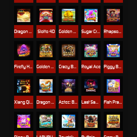
Dragon Chi’s Quest
Slotto 4D
Golden Football
Sugar Crush
Rhapsody of Muertos
Firefly Hunter
Golden Egypt
Crazy Bounty
Royal Ace
Piggy Bank Gold
Xiang Qi Ways 2
Dragon Chi's Quest 2
Aztec: Bonus Hunt
Last Samurai
Fish Prawn Crab Bonanza