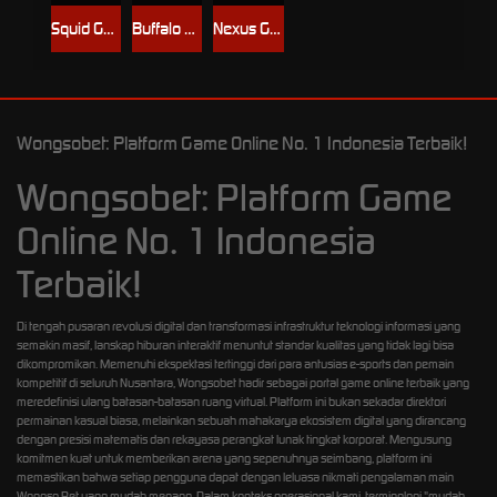
Squid Game 2: Mukunghwa
Buffalo Rush HIGHROLLER
Nexus Gift Delight
Wongsobet: Platform Game Online No. 1 Indonesia Terbaik!
Wongsobet: Platform Game
Online No. 1 Indonesia
Terbaik!
Di tengah pusaran revolusi digital dan transformasi infrastruktur teknologi informasi yang
semakin masif, lanskap hiburan interaktif menuntut standar kualitas yang tidak lagi bisa
dikompromikan. Memenuhi ekspektasi tertinggi dari para antusias e-sports dan pemain
kompetitif di seluruh Nusantara, Wongsobet hadir sebagai portal game online terbaik yang
meredefinisi ulang batasan-batasan ruang virtual. Platform ini bukan sekadar direktori
permainan kasual biasa, melainkan sebuah mahakarya ekosistem digital yang dirancang
dengan presisi matematis dan rekayasa perangkat lunak tingkat korporat. Mengusung
komitmen kuat untuk memberikan arena yang sepenuhnya seimbang, platform ini
memastikan bahwa setiap pengguna dapat dengan leluasa nikmati pengalaman main
Wongso Bet yang mudah menang. Dalam konteks operasional kami, terminologi "mudah