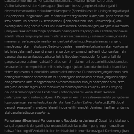
pada parameter mutlak: Pengalaman (Experience), Keahlian (Expertise), Otoritas
(Authoritativeness), dan Kepercayaan (Trustworthiness), yang keseluruhannya kini
dielevasi secara radikal melalui metrik Kecepatan (Speed) infrastruktur jaringan tingkat lanjut.
Dari perspektif Pengalaman, kami menolak keras segala bentuk kompromi pada desain tata
letak antarmuka; arsitektur
User Interface
(UI) dan pemetaan
User Experience
(UX) kami
dikonfigurasi ulang secara presisi untuk meminimalisir beban navigasi, menjamin imersi total
yang mulus melintasi berbagai spesifikasi perangkat keras pengguna. Keahlian platform ini
adalah refleksi langsung dari sinergi intensif antara para insinyur sistem informasi, spesialis
manajemen
database
, dan arsitek jaringan berkaliber tinggi. Pengelolaan server yang
mendayagunakan metode
load balancing
cerdas memastikan bahwa lonjakan konkurensi
lalu lintas data masif dapat ditangani tanpa
downtime
, menghasilkan lingkungan bermain
yang seratus persen bebas dari cacat teknis (
bug-free
). Keunggulan fundamental inilah
yang secara natural memvalidasi Otoritas kami di mata komunitas dan kritikus independen,
secara de facto memposisikan entitas ini sebagai rujukan utama dan tolok ukur keandalan
sistem operasional di industri hiburan interaktif Indonesia. Di ranah siber yang dipenuhi oleh
berbagai kerentanan ancaman intrusi, Kepercayaan adalah aset absolut yang tidak dapat
dinegosiasikan. Kami mengamankan privasi komunikasi, riwayat pencapaian profil, serta
integritas identitas digital Anda melalui implementasi protokol enkripsi
End-to-End
yang
diaudit secara independen. Lebih dari itu, sebagai penentu krusial dalam skenario
pertempuran yang serba cepat, metrik Kecepatan kami manifestasikan melalui penyebaran
topologi jaringan server terdedikasi dan distribusi
Content Delivery Network
(CDN) global
yang ultra-responsif, mereduksi latensi hingga ke titik terendah demi memfasilitasi rendering
aksi yang terjadi secara
real-time
.
Pengalaman (Experience) Pengguna yang Revolusioner dan Imersif:
Desain tata letak yang
sangat ergonomis dengan tingkat responsibilitas lintas platform yang tinggi memastikan
bahwa fokus kognitif Anda tidak akan terdistraksi oleh kerumitan navigasi. Kami menyajikan