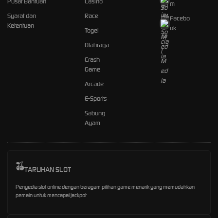
Pusat Bantuan
Casino
m
Syarat dan
Race
Facebo
Ketentuan
ok
Togel
Olahraga
Crash
Game
Arcade
E-Sports
Sabung
Ayam
TARUHAN SLOT
Penyedia slot online dengan beragam pilihan game menarik yang memudahkan
pemain untuk mencapai jackpot