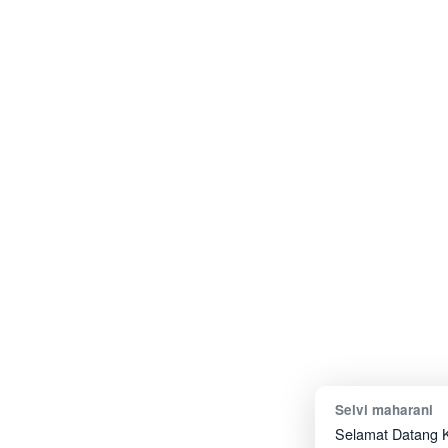
Selvi maharani
Selamat Datang K