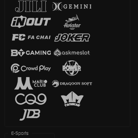
E-Sports