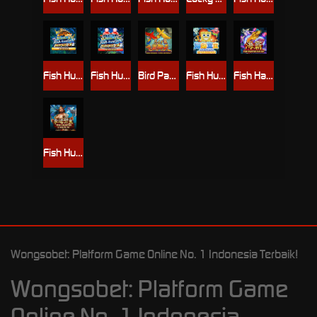
Fish Hunter 2 EX-Newbie
Fish Hunter 2 EX-My Club
Bird Paradise
Fish Hunter Spongebob
Fish Haiba
Fish Hunting: Li Kui Pi Yu
Wongsobet: Platform Game Online No. 1 Indonesia Terbaik!
Wongsobet: Platform Game
Online No. 1 Indonesia