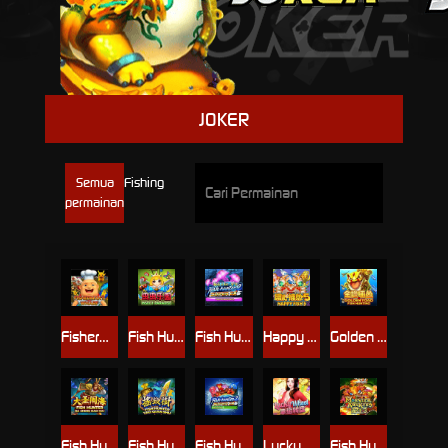
JOKER
Semua
Fishing
permainan
Fisherman's Wharf
Fish Hunter Insect Paradise
Fish Hunter 2 EX-Pro
Happy Fish 5
Golden Toad Fish Hunting
Fish Hunting: Da Sheng Nao Hai
Fish Hunting: Yao Qian Shu
Fish Hunter 2 EX-Novice
Lucky Wheel
Fish Hunter Monster Awaken