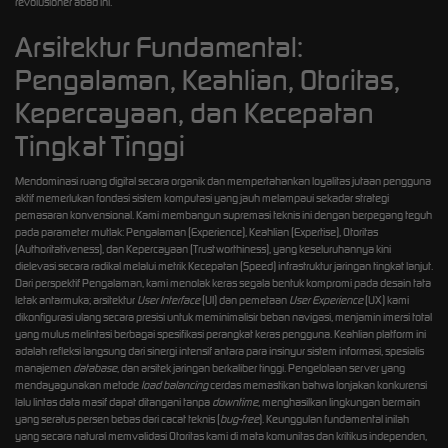
revolusioner abad ini.
Arsitektur Fundamental:
Pengalaman, Keahlian, Otoritas,
Kepercayaan, dan Kecepatan
Tingkat Tinggi
Mendominasi ruang digital secara organik dan mempertahankan loyalitas jutaan pengguna
aktif memerlukan fondasi sistem komputasi yang jauh melampaui sekadar strategi
pemasaran konvensional. Kami membangun supremasi teknis ini dengan berpegang teguh
pada parameter mutlak: Pengalaman (Experience), Keahlian (Expertise), Otoritas
(Authoritativeness), dan Kepercayaan (Trustworthiness), yang keseluruhannya kini
dielevasi secara radikal melalui metrik Kecepatan (Speed) infrastruktur jaringan tingkat lanjut.
Dari perspektif Pengalaman, kami menolak keras segala bentuk kompromi pada desain tata
letak antarmuka; arsitektur
User Interface
(UI) dan pemetaan
User Experience
(UX) kami
dikonfigurasi ulang secara presisi untuk meminimalisir beban navigasi, menjamin imersi total
yang mulus melintasi berbagai spesifikasi perangkat keras pengguna. Keahlian platform ini
adalah refleksi langsung dari sinergi intensif antara para insinyur sistem informasi, spesialis
manajemen
database
, dan arsitek jaringan berkaliber tinggi. Pengelolaan server yang
mendayagunakan metode
load balancing
cerdas memastikan bahwa lonjakan konkurensi
lalu lintas data masif dapat ditangani tanpa
downtime
, menghasilkan lingkungan bermain
yang seratus persen bebas dari cacat teknis (
bug-free
). Keunggulan fundamental inilah
yang secara natural memvalidasi Otoritas kami di mata komunitas dan kritikus independen,