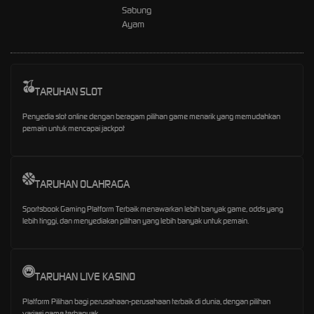
Sabung
Ayam
TARUHAN SLOT
Penyedia slot online dengan beragam pilihan game menarik yang memudahkan
pemain untuk mencapai jackpot
TARUHAN OLAHRAGA
Sportsbook Gaming Platform Terbaik menawarkan lebih banyak game, odds yang
lebih tinggi, dan menyediakan pilihan yang lebih banyak untuk pemain.
TARUHAN LIVE KASINO
Platform Pilihan bagi perusahaan-perusahaan terbaik di dunia, dengan pilihan
variasi game terbanyak