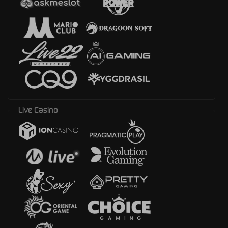
Live Casino