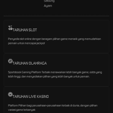
Sabung
Ayam
TARUHAN SLOT
Penyedia slot online dengan beragam pilihan game menarik yang memudahkan
pemain untuk mencapai jackpot
TARUHAN OLAHRAGA
Sportsbook Gaming Platform Terbaik menawarkan lebih banyak game, odds yang
lebih tinggi, dan menyediakan pilihan yang lebih banyak untuk pemain.
TARUHAN LIVE KASINO
Platform Pilihan bagi perusahaan-perusahaan terbaik di dunia, dengan pilihan
variasi game terbanyak