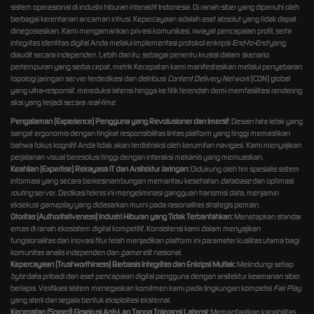
sistem operasional di industri hiburan interaktif Indonesia. Di ranah siber yang dipenuhi oleh
berbagai kerentanan ancaman intrusi, Kepercayaan adalah aset absolut yang tidak dapat
dinegosiasikan. Kami mengamankan privasi komunikasi, riwayat pencapaian profil, serta
integritas identitas digital Anda melalui implementasi protokol enkripsi
End-to-End
yang
diaudit secara independen. Lebih dari itu, sebagai penentu krusial dalam skenario
pertempuran yang serba cepat, metrik Kecepatan kami manifestasikan melalui penyebaran
topologi jaringan server terdedikasi dan distribusi
Content Delivery Network
(CDN) global
yang ultra-responsif, mereduksi latensi hingga ke titik terendah demi memfasilitasi rendering
aksi yang terjadi secara
real-time
.
Pengalaman (Experience) Pengguna yang Revolusioner dan Imersif:
Desain tata letak yang
sangat ergonomis dengan tingkat responsibilitas lintas platform yang tinggi memastikan
bahwa fokus kognitif Anda tidak akan terdistraksi oleh kerumitan navigasi. Kami menyajikan
perjalanan visual beresolusi tinggi dengan interaksi mekanis yang memuaskan.
Keahlian (Expertise) Rekayasa IT dan Arsitektur Jaringan:
Didukung oleh tim spesialis sistem
informasi yang secara berkesinambungan memantau kesehatan
database
dan optimasi
routing
server. Dedikasi teknis ini mengeliminasi gangguan transmisi data, menjamin
eksekusi
gameplay
yang didasarkan murni pada rasionalitas strategis pemain.
Otoritas (Authoritativeness) Industri Hiburan yang Tidak Terbantahkan:
Menetapkan standar
emas di ranah ekosistem digital kompetitif. Konsistensi kami dalam menyajikan
fungsionalitas dan inovasi fitur telah menjadikan platform ini parameter kualitas utama bagi
komunitas analis independen dan
gamer
elit nasional.
Kepercayaan (Trustworthiness) Berbasis Integritas dan Enkripsi Mutlak:
Melindungi setiap
byte
data pribadi dan aset pencapaian digital pengguna dengan arsitektur keamanan siber
berlapis. Verifikasi sistem menegaskan komitmen kami pada lingkungan kompetisi
Fair Play
yang steril dari segala bentuk eksploitasi eksternal.
Kecepatan (Speed) Eksekusi Anti-Lag Tanpa Toleransi Latensi:
Memanfaatkan kapabilitas