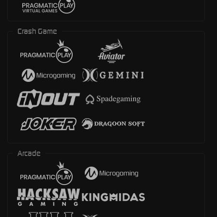
Crash Game
Arcade