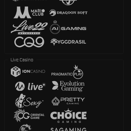
Live Casino