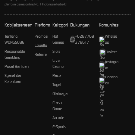
platform game online No. 1 Indonesia terbaik!
Kebijaksanaan
Platform
Kategori
Dukungan
Komunitas
Tentang
Promosi
Hot
+6287769
Whatsa
WONGSOBET
Games
378617
pp
Loyalty
Responsible
Slots
Twitter
Referral
Gambling
Live
Instagra
Pusat Bantuan
Casino
m
Syarat dan
Race
Facebo
Ketentuan
ok
Togel
Olahraga
Crash
Game
Arcade
E-Sports