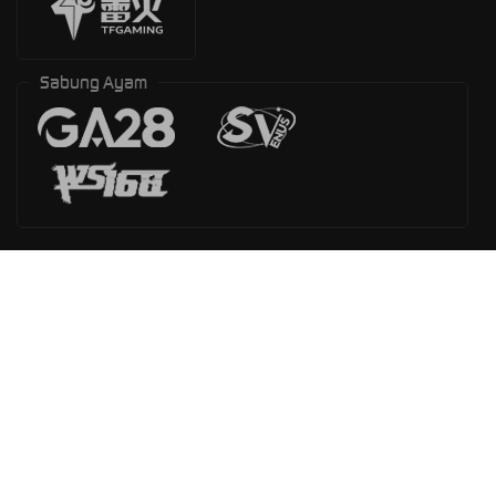
Sabung Ayam