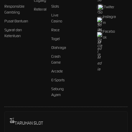
Loyalty
Responsible
Slots
Twitter
Referral
Gambling
Live
Instagra
Pusat Bantuan
Casino
m
Syarat dan
Race
Facebo
Ketentuan
ok
Togel
Olahraga
Crash
Game
Arcade
E-Sports
Sabung
Ayam
TARUHAN SLOT