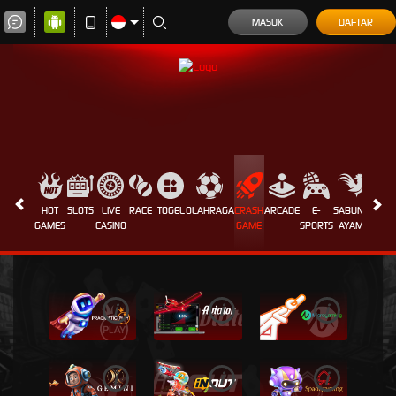
MASUK
DAFTAR
HOT
SLOTS
LIVE
RACE
TOGEL
OLAHRAGA
CRASH
ARCADE
E-
SABUNG
PROM
GAMES
CASINO
GAME
SPORTS
AYAM
i
i
i
i
i
i