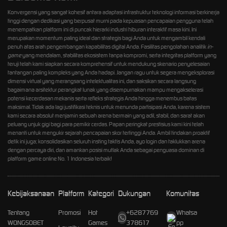
Konvergensi yang sangat kohesif antara adaptasi infrastruktur teknologi informasi berkinerja
tinggi dengan dedikasi yang berpusat murni pada kepuasan pencapaian pengguna telah
menempatkan platform ini di puncak hierarki industri hiburan interaktif masa kini. Ini
merupakan momentum paling ideal dan strategis bagi Anda untuk mengambil kendali
penuh atas arah pengembangan kapabilitas digital Anda. Fasilitas pengolahan analitik
in-
game
yang mendalam, stabilitas ekosistem tanpa kompromi, serta integritas platform yang
teruji telah kami siapkan secara komprehensif untuk mendukung skenario penyelesaian
tantangan paling kompleks yang Anda hadapi. Jangan ragu untuk segera mengeksplorasi
dimensi virtual yang merangsang intelektualitas ini, dan saksikan secara langsung
bagaimana arsitektur perangkat lunak yang disempurnakan mampu mengakselerasi
potensi kecerdasan mekanis serta refleks strategis Anda hingga menembus batas
maksimal. Tidak ada lagi justifikasi teknis untuk menunda partisipasi Anda, karena sistem
kami secara absolut menjamin sebuah arena bermain yang adil, stabil, dan sarat akan
peluang unjuk gigi bagi para pemikir cerdas. Papan peringkat prestisius kami kini telah
menanti untuk mengukir sejarah pencapaian skor tertinggi Anda. Ambil tindakan proaktif
detik ini juga; konsolidasikan seluruh insting taktis Anda, ayo login dan taklukkan arena
dengan percaya diri, dan amankan posisi mutlak Anda sebagai penguasa dominan di
platform game online No. 1 Indonesia terbaik!
Kebijaksanaan
Platform
Kategori
Dukungan
Komunitas
Tentang
Promosi
Hot
+6287769
Whatsa
WONGSOBET
Games
378617
pp