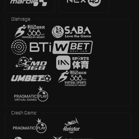
Olahraga
Crash Game