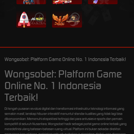
i
i
Wongsobet: Platform Game Online No. 1 Indonesia Terbaik!
Wongsobet: Platform Game
Online No. 1 Indonesia
Terbaik!
Di tengah pusaran revolusi digital dan transformasi infrastruktur teknologi informasi yang
semakin masif, lanskap hiburan interaktif menuntut standar kualitas yang tidak lagi bisa
dikompromikan. Memenuhi ekspektasi tertinggi dari para antusias e-sports dan pemain
kompetitif di seluruh Nusantara, Wongsobet hadir sebagai portal game online terbaik yang
meredefinisi ulang batasan-batasan ruang virtual. Platform ini bukan sekadar direktori
permainan kasual biasa, melainkan sebuah mahakarya ekosistem digital yang dirancang