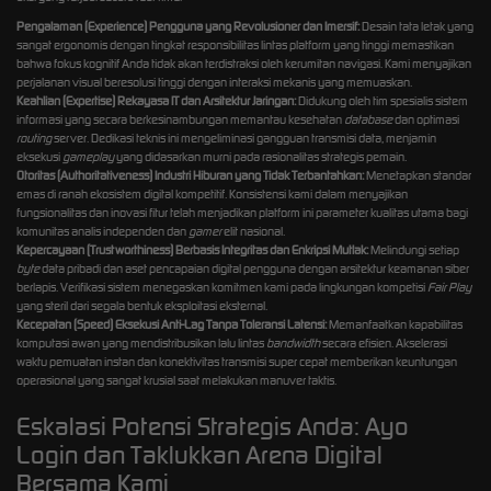
Pengalaman (Experience) Pengguna yang Revolusioner dan Imersif:
Desain tata letak yang
sangat ergonomis dengan tingkat responsibilitas lintas platform yang tinggi memastikan
bahwa fokus kognitif Anda tidak akan terdistraksi oleh kerumitan navigasi. Kami menyajikan
perjalanan visual beresolusi tinggi dengan interaksi mekanis yang memuaskan.
Keahlian (Expertise) Rekayasa IT dan Arsitektur Jaringan:
Didukung oleh tim spesialis sistem
informasi yang secara berkesinambungan memantau kesehatan
database
dan optimasi
routing
server. Dedikasi teknis ini mengeliminasi gangguan transmisi data, menjamin
eksekusi
gameplay
yang didasarkan murni pada rasionalitas strategis pemain.
Otoritas (Authoritativeness) Industri Hiburan yang Tidak Terbantahkan:
Menetapkan standar
emas di ranah ekosistem digital kompetitif. Konsistensi kami dalam menyajikan
fungsionalitas dan inovasi fitur telah menjadikan platform ini parameter kualitas utama bagi
komunitas analis independen dan
gamer
elit nasional.
Kepercayaan (Trustworthiness) Berbasis Integritas dan Enkripsi Mutlak:
Melindungi setiap
byte
data pribadi dan aset pencapaian digital pengguna dengan arsitektur keamanan siber
berlapis. Verifikasi sistem menegaskan komitmen kami pada lingkungan kompetisi
Fair Play
yang steril dari segala bentuk eksploitasi eksternal.
Kecepatan (Speed) Eksekusi Anti-Lag Tanpa Toleransi Latensi:
Memanfaatkan kapabilitas
komputasi awan yang mendistribusikan lalu lintas
bandwidth
secara efisien. Akselerasi
waktu pemuatan instan dan konektivitas transmisi super cepat memberikan keuntungan
operasional yang sangat krusial saat melakukan manuver taktis.
Eskalasi Potensi Strategis Anda: Ayo
Login dan Taklukkan Arena Digital
Bersama Kami