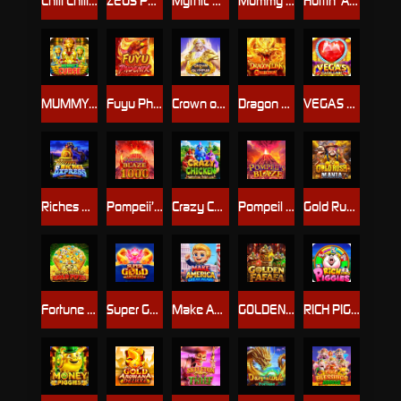
Chili Chili Hot
ZEUS POWER
Mythic Gems: Five Realms
Mummy’s Treasure Quest 2
Huffin’ And Puffin’ Ultra Wheel
MUMMY'S CURSE
Fuyu Phoenix
Crown of Olympus
Dragon Link Collection
VEGAS CASH LINK
Riches Express
Pompeii’s Blaze 1000
Crazy Chicken
Pompeil Blaze
Gold Rush Mania
Fortune Gold Pots
Super Gold Arowana
Make America Great Again
GOLDEN FAFAFA
RICH PIGGIES WORLD