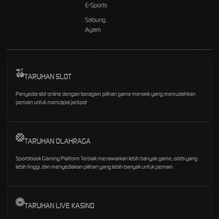
E-Sports
Sabung
Ayam
TARUHAN SLOT
Penyedia slot online dengan beragam pilihan game menarik yang memudahkan
pemain untuk mencapai jackpot
TARUHAN OLAHRAGA
Sportsbook Gaming Platform Terbaik menawarkan lebih banyak game, odds yang
lebih tinggi, dan menyediakan pilihan yang lebih banyak untuk pemain.
TARUHAN LIVE KASINO