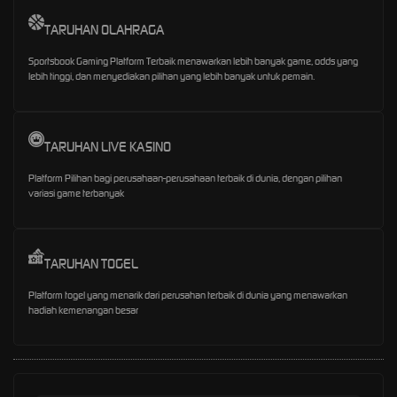
TARUHAN OLAHRAGA
Sportsbook Gaming Platform Terbaik menawarkan lebih banyak game, odds yang
lebih tinggi, dan menyediakan pilihan yang lebih banyak untuk pemain.
TARUHAN LIVE KASINO
Platform Pilihan bagi perusahaan-perusahaan terbaik di dunia, dengan pilihan
variasi game terbanyak
TARUHAN TOGEL
Platform togel yang menarik dari perusahan terbaik di dunia yang menawarkan
hadiah kemenangan besar