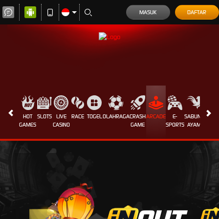
MASUK
DAFTAR
HOT
SLOTS
LIVE
RACE
TOGEL
OLAHRAGA
CRASH
ARCADE
E-
SABUNG
PROM
GAMES
CASINO
GAME
SPORTS
AYAM