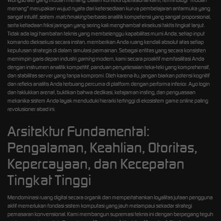
menang" merupakan wujud nyata dari ketersediaan kurva pembelajaran antarmuka yang
sangat intuitif, sistem
matchmaking
berbasis analitik kompetensi yang sangat proporsional,
serta ketiadaan friksi jaringan yang sering kali menghambat eksekusi taktis tingkat lanjut.
Tidak ada lagi hambatan teknis yang membelenggu kapabilitas murni Anda; setiap input
komando dieksekusi secara instan, memberikan Anda ruang kendali absolut atas setiap
keputusan strategis di dalam simulasi permainan. Sebagai entitas yang secara konsisten
memimpin garis depan industri
gaming
modern, kami secara proaktif memfasilitasi Anda
dengan instrumen analitik kompetitif, panduan penyelesaian teka-teki yang komprehensif,
dan stabilitas server yang tanpa kompromi. Oleh karena itu, jangan biarkan potensi kognitif
dan refleks analitis Anda terbuang percuma di platform dengan performa inferior. Ayo login
dan taklukkan arena!, buktikan bahwa dedikasi, ketajaman insting, dan penguasaan
mekanika sistem Anda layak menduduki hierarki tertinggi di ekosistem game online paling
revolusioner abad ini.
Arsitektur Fundamental:
Pengalaman, Keahlian, Otoritas,
Kepercayaan, dan Kecepatan
Tingkat Tinggi
Mendominasi ruang digital secara organik dan mempertahankan loyalitas jutaan pengguna
aktif memerlukan fondasi sistem komputasi yang jauh melampaui sekadar strategi
pemasaran konvensional. Kami membangun supremasi teknis ini dengan berpegang teguh