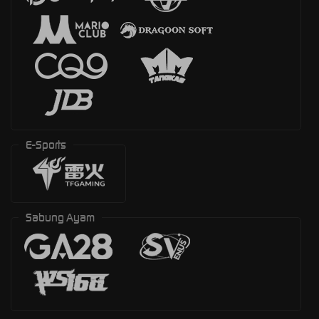
E-Sports
Sabung Ayam