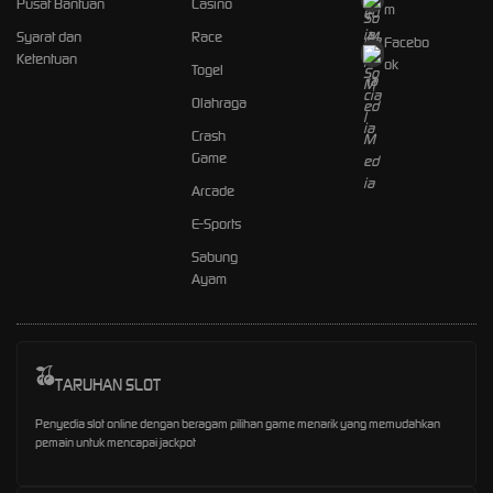
Pusat Bantuan
Casino
m
Syarat dan
Race
Facebo
Ketentuan
ok
Togel
Olahraga
Crash
Game
Arcade
E-Sports
Sabung
Ayam
TARUHAN SLOT
Penyedia slot online dengan beragam pilihan game menarik yang memudahkan
pemain untuk mencapai jackpot