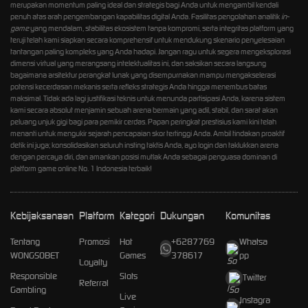
merupakan momentum paling ideal dan strategis bagi Anda untuk mengambil kendali
penuh atas arah pengembangan kapabilitas digital Anda. Fasilitas pengolahan analitik
in-
game
yang mendalam, stabilitas ekosistem tanpa kompromi, serta integritas platform yang
teruji telah kami siapkan secara komprehensif untuk mendukung skenario penyelesaian
tantangan paling kompleks yang Anda hadapi. Jangan ragu untuk segera mengeksplorasi
dimensi virtual yang merangsang intelektualitas ini, dan saksikan secara langsung
bagaimana arsitektur perangkat lunak yang disempurnakan mampu mengakselerasi
potensi kecerdasan mekanis serta refleks strategis Anda hingga menembus batas
maksimal. Tidak ada lagi justifikasi teknis untuk menunda partisipasi Anda, karena sistem
kami secara absolut menjamin sebuah arena bermain yang adil, stabil, dan sarat akan
peluang unjuk gigi bagi para pemikir cerdas. Papan peringkat prestisius kami kini telah
menanti untuk mengukir sejarah pencapaian skor tertinggi Anda. Ambil tindakan proaktif
detik ini juga; konsolidasikan seluruh insting taktis Anda, ayo login dan taklukkan arena
dengan percaya diri, dan amankan posisi mutlak Anda sebagai penguasa dominan di
platform game online No. 1 Indonesia terbaik!
Kebijaksanaan
Platform
Kategori
Dukungan
Komunitas
Tentang
Promosi
Hot
+6287769
Whatsa
WONGSOBET
Games
378617
pp
Loyalty
Responsible
Slots
Twitter
Referral
Gambling
Live
Instagra