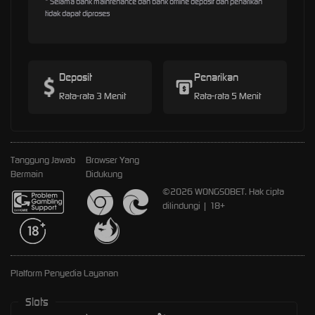
* Selama bank maintenance dan bank offline deposit dan penarikan
tidak dapat diproses
Deposit
Penarikan
Rata-rata 3 Menit
Rata-rata 5 Menit
Tanggung Jawab
Browser Yang
Bermain
Didukung
©2026 WONGSOBET. Hak cipta
dilindungi | 18+
Platform Penyedia Layanan
Slots