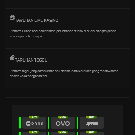
TARUHAN LIVE KASINO
Platform Pilihan bagi perusahaan-perusahaan terbaik di dunia, dengan pilihan
variasi game terbanyak
TARUHAN TOGEL
Platform togel yang menarik dari perusahan terbaik di dunia yang menawarkan
hadiah kemenangan besar