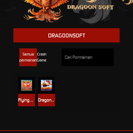
DRAGOONSOFT
Semua
Crash
permainan
Game
Flying Phoenix
Dragon or Crash