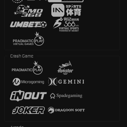
Crash Game