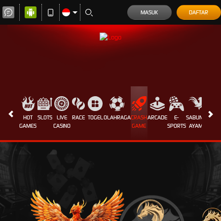
MASUK
DAFTAR
HOT
SLOTS
LIVE
RACE
TOGEL
OLAHRAGA
CRASH
ARCADE
E-
SABUNG
PROM
GAMES
CASINO
GAME
SPORTS
AYAM