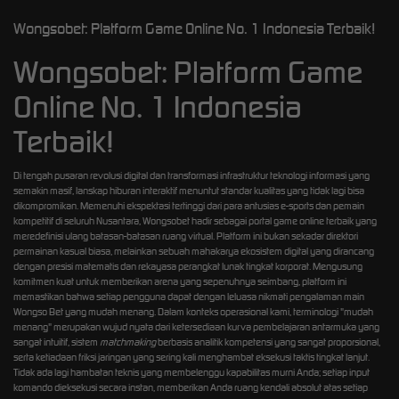
Wongsobet: Platform Game Online No. 1 Indonesia Terbaik!
Wongsobet: Platform Game
Online No. 1 Indonesia
Terbaik!
Di tengah pusaran revolusi digital dan transformasi infrastruktur teknologi informasi yang
semakin masif, lanskap hiburan interaktif menuntut standar kualitas yang tidak lagi bisa
dikompromikan. Memenuhi ekspektasi tertinggi dari para antusias e-sports dan pemain
kompetitif di seluruh Nusantara, Wongsobet hadir sebagai portal game online terbaik yang
meredefinisi ulang batasan-batasan ruang virtual. Platform ini bukan sekadar direktori
permainan kasual biasa, melainkan sebuah mahakarya ekosistem digital yang dirancang
dengan presisi matematis dan rekayasa perangkat lunak tingkat korporat. Mengusung
komitmen kuat untuk memberikan arena yang sepenuhnya seimbang, platform ini
memastikan bahwa setiap pengguna dapat dengan leluasa nikmati pengalaman main
Wongso Bet yang mudah menang. Dalam konteks operasional kami, terminologi "mudah
menang" merupakan wujud nyata dari ketersediaan kurva pembelajaran antarmuka yang
sangat intuitif, sistem
matchmaking
berbasis analitik kompetensi yang sangat proporsional,
serta ketiadaan friksi jaringan yang sering kali menghambat eksekusi taktis tingkat lanjut.
Tidak ada lagi hambatan teknis yang membelenggu kapabilitas murni Anda; setiap input
komando dieksekusi secara instan, memberikan Anda ruang kendali absolut atas setiap